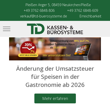
Pleißen Anger 5, 08459 Neukirchen/Pleiße
+49 3762 6848-806
+49 3762 6848-609
verkauf@td-buerosysteme.de
Erreichbarkeit
Mobile Menu Toggle
Änderung der Umsatzsteuer
für Speisen in der
Gastronomie ab 2026
Mehr erfahren