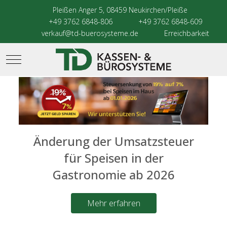
Pleißen Anger 5, 08459 Neukirchen/Pleiße
+49 3762 6848-806
+49 3762 6848-609
verkauf@td-buerosysteme.de
Erreichbarkeit
Mobile Menu Toggle
Änderung der Umsatzsteuer
für Speisen in der
Gastronomie ab 2026
Mehr erfahren