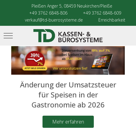
Pleißen Anger 5, 08459 Neukirchen/Pleiße
+49 3762 6848-806
+49 3762 6848-609
verkauf@td-buerosysteme.de
Erreichbarkeit
Mobile Menu Toggle
Änderung der Umsatzsteuer
für Speisen in der
Gastronomie ab 2026
Mehr erfahren