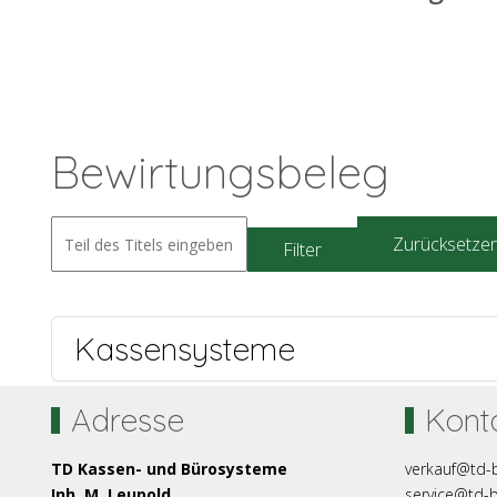
Bewirtungsbeleg
Zurücksetze
Filter
Kassensysteme
Adresse
Kont
TD Kassen- und Bürosysteme
verkauf@td-
Inh. M. Leupold
service@td-