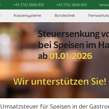
e
+49 3762 6848-806
+49 3762 6848-609
verka
o
Kassensysteme
Bürotechnik
Fernwartun
Umsatzsteuer für Speisen in der Gastr