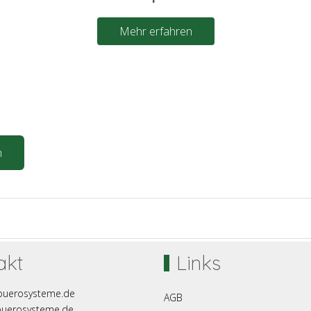
Mehr erfahren
n
akt
Links
buerosysteme.de
AGB
buerosysteme.de